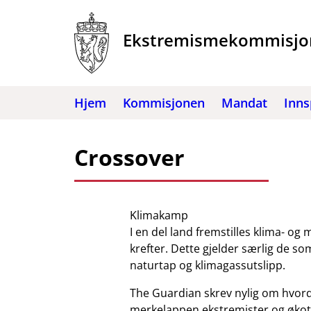
Hopp
til
Ekstremismekommisjo
innhold
Hjem
Kommisjonen
Mandat
Inns
Crossover
Klimakamp
I en del land fremstilles klima- og m
krefter. Dette gjelder særlig de so
naturtap og klimagassutslipp.
The Guardian skrev nylig om hvord
merkelappen ekstremister og økote