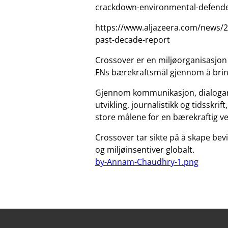
crackdown-environmental-defende
https://www.aljazeera.com/news/20
past-decade-report
Crossover er en miljøorganisasjon
FNs bærekraftsmål gjennom å brin
Gjennom kommunikasjon, dialogar
utvikling, journalistikk og tidsskri
store målene for en bærekraftig 
Crossover tar sikte på å skape bev
og miljøinsentiver globalt.
by-Annam-Chaudhry-1.png