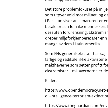
Det store problemfokuset på miljøv
som utøver vold mot miljøet, og 
i Pakistan viser at klimarurett er 
betale prisen for rike menneskers k
dessuten forurensning. Ekstremis
dreper miljøforkjempere: Mer enn 17
mange av dem i Latin-Amerika.
Som FNs generalsekretær har sagt:
farlige og radikale, ikke aktiviste
makthaverne som setter profitt for
ekstremister – miljøvernerne er de
Kilder:
https://www.opendemocracy.net/en/
oil-intelligence-terrorism-extinctio
https://www.theguardian.com/env