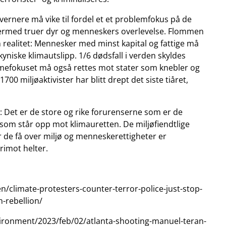
ernere må vike til fordel et et problemfokus på de
dermed truer dyr og menneskers overlevelse. Flommen
en realitet: Mennesker med minst kapital og fattige må
yniske klimautslipp. 1/6 dødsfall i verden skyldes
mefokuset må også rettes mot stater som knebler og
00 miljøaktivister har blitt drept det siste tiåret,
 Det er de store og rike forurenserne som er de
ne som står opp mot klimauretten. De miljøfiendtlige
 de få over miljø og menneskerettigheter er
rimot helter.
climate-protesters-counter-terror-police-just-stop-
n-rebellion/
ironment/2023/feb/02/atlanta-shooting-manuel-teran-