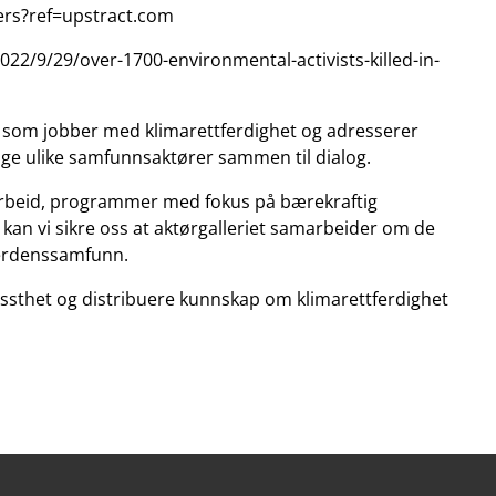
rs?ref=upstract.com
22/9/29/over-1700-environmental-activists-killed-in-
 som jobber med klimarettferdighet og adresserer
ge ulike samfunnsaktører sammen til dialog.
beid, programmer med fokus på bærekraftig
ft, kan vi sikre oss at aktørgalleriet samarbeider om de
verdenssamfunn.
issthet og distribuere kunnskap om klimarettferdighet